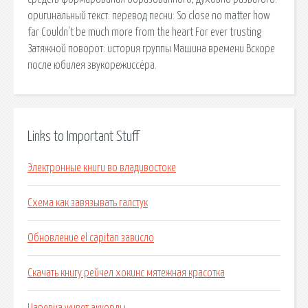
оригинальный текст: перевод песни: So close no matter how
far Couldn't be much more from the heart For ever trusting
Затяжной поворот: история группы Машина времени Вскоре
после юбилея звукорежиссёра.
Links to Important Stuff
Электронные книги во владивостоке
Схема как завязывать галстук
Обновление el capitan зависло
Скачать книгу рейчел хокинс мятежная красотка