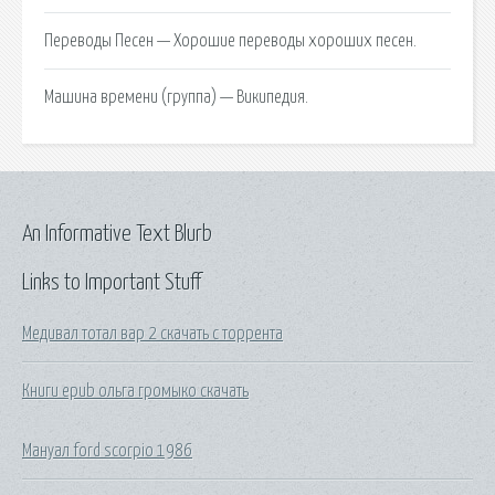
Переводы Песен — Хорошие переводы хороших песен.
Машина времени (группа) — Википедия.
An Informative Text Blurb
Links to Important Stuff
Медивал тотал вар 2 скачать с торрента
Книги epub ольга громыко скачать
Мануал ford scorpio 1986