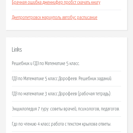
Брачная ошибка дженнифер пробст скачать книгу
Днепропетровск мариуполь автобус расписание
Links
Решебник и ГДЗ по Математике 5 класс.
ГДЗ по Математике 5 класс Дорофеев. Решебник заданий.
ГДЗ по математике 3 класс Дорофеев (рабочая тетрадь).
Энциклопедия 7 гуру: советы врачей, психологов, педагогов.
Гдз по чтению 4 класс работа с текстом крылова ответы.