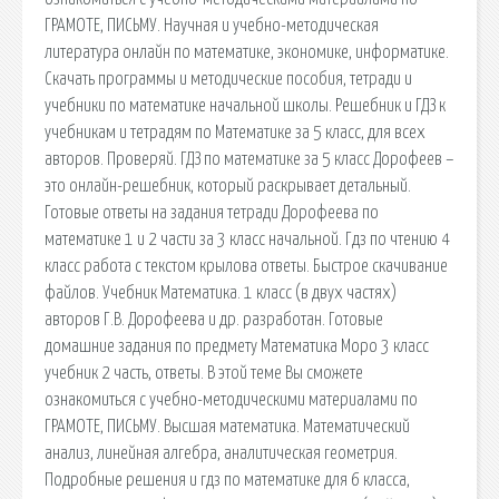
ГРАМОТЕ, ПИСЬМУ. Научная и учебно-методическая
литература онлайн по математике, экономике, информатике.
Скачать программы и методические пособия, тетради и
учебники по математике начальной школы. Решебник и ГДЗ к
учебникам и тетрадям по Математике за 5 класс, для всех
авторов. Проверяй. ГДЗ по математике за 5 класс Дорофеев –
это онлайн-решебник, который раскрывает детальный.
Готовые ответы на задания тетради Дорофеева по
математике 1 и 2 части за 3 класс начальной. Гдз по чтению 4
класс работа с текстом крылова ответы. Быстрое скачивание
файлов. Учебник Математика. 1 класс (в двух частях)
авторов Г.В. Дорофеева и др. разработан. Готовые
домашние задания по предмету Математика Моро 3 класс
учебник 2 часть, ответы. В этой теме Вы сможете
ознакомиться с учебно-методическими материалами по
ГРАМОТЕ, ПИСЬМУ. Высшая математика. Математический
анализ, линейная алгебра, аналитическая геометрия.
Подробные решения и гдз по математике для 6 класса,