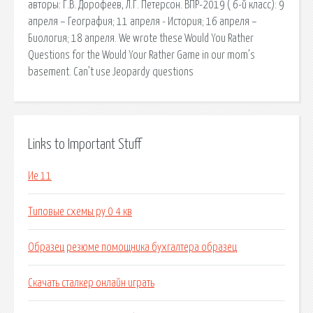
авторы: Г.В. Дорофеев, Л.Г. Петерсон. ВПР-2019 ( 6-й класс): 9
апреля – География; 11 апреля - История; 16 апреля –
Биология; 18 апреля. We wrote these Would You Rather
Questions for the Would Your Rather Game in our mom’s
basement. Can’t use Jeopardy questions
Links to Important Stuff
Ие 11
Типовые схемы ру 0 4 кв
Образец резюме помощника бухгалтера образец
Скачать сталкер онлайн играть