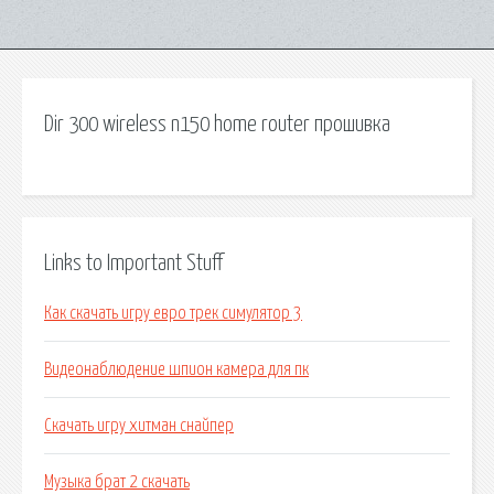
Dir 300 wireless n150 home router прошивка
Links to Important Stuff
Как скачать игру евро трек симулятор 3
Видеонаблюдение шпион камера для пк
Скачать игру хитман снайпер
Музыка брат 2 скачать