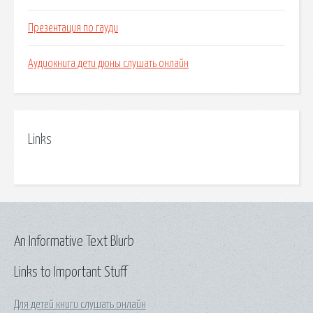
Презентация по гауди
Аудиокнига дети дюны слушать онлайн
Links
An Informative Text Blurb
Links to Important Stuff
Для детей книги слушать онлайн