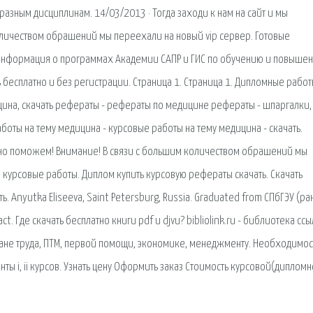
азным дисциплинам. 14/03/2013 · Тогда заходи к нам на сайт и мы
оличеством обрашений мы переехали на новый vip сервер. Готовые
 Информация о программах Академии САПР и ГИС по обучению и повыше
бесплатно и без регистрации. Страница 1. Страница 1. Дипломные работ
ицина, скачать рефераты - рефераты по медицине рефераты - шпаргалки,
аботы на тему медицина - курсовые работы на тему медицина - скачать.
ельно поможем! Внимание! В связи с большим количеством обрашений мы
 курсовые работы. Диплом купить курсовую рефераты скачать. Скачать
. Anyutka Eliseeva, Saint Petersburg, Russia. Graduated from СПбГЭУ (ра
ct. Где скачать бесплатно книги pdf и djvu? bibliolink.ru - библиотека сс
ане труда, ПТМ, первой помощи, экономике, менеджменту. Необходимос
ты i, ii курсов. Узнать цену Оформить заказ Стоимость курсовой(дипломн