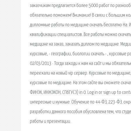
заказчикам предлагается более 5000 работ по разнообр
обязательно поможем! Внимание! В связи с большим к
дипломные работы по медицине скачать бесплатно На.
квалификации специалистов. Все работы можно скачать 
медицине на заказ, заказать диплом по медицине. Мед
курсовые, - географии, биологии скачать - , курсовые р
02/03/2013 · Тогда заходи к нам на сайт и мы обязат
переехали на новый vip сервер. Курсовые по медицине,
курсовые по медицине. На этом сайте вы сможете скачать
ФИНЭК, ИНЖЭКОН, СПбГУСЭ) in 0. Log in or sign up to conta
интересные и нужные. Обучение по 44-ФЗ, 223-ФЗ, охр
разработки данного пособия обусловлена тем, что студен
работы и презентации.