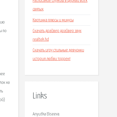
Расписание службы в церкви всех
святых
Картинка плюсы и минусы
нию
Скачать драйвер драйвер звук
ы по
realtek hd
Скачать игру стильные девчонки
история любви торрент
нее
ылок на
ть
Links
ой)
Anyutka Eliseeva.