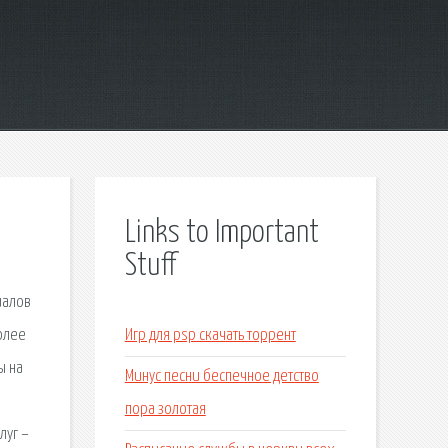
Links to Important
Stuff
иалов
олее
Игр для psp скачать торрент
ы на
Минус песни беспечное детство
пора золотая
луг –