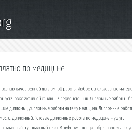
org
платно по медицине
написанию качественной дипломной работы. Любое использование матер
при установке активной ссылки на первоисточник. Дипломные работы - б
чшие дипломы. , дипломные работы на тему медицина. Дипломные работ
аемости. Дипломный. Готовые дипломные работы по медицине – услуга,
 грамотный и уникальный текст. В myknow – центре образовательных ус