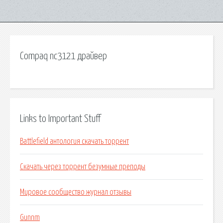
Compaq nc3121 драйвер
Links to Important Stuff
Battlefield антология скачать торрент
Скачать через торрент безумные преподы
Мировое сообщество журнал отзывы
Gunnm