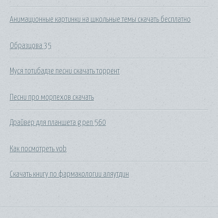
Анимационные картинки на школьные темы скачать бесплатно
Образцова 35
Муся тотибадзе песни скачать торрент
Песни про морпехов скачать
Драйвер для планшета g pen 560
Как посмотреть vob
Скачать книгу по фармакологии аляутдин