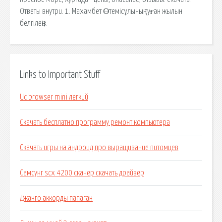
Ответы внутри. 1. Махамбет Өтемісұлының туған жылын
белгілеңіз.
Links to Important Stuff
Uc browser mini легкий
Скачать бесплатно программу ремонт компьютера
Скачать игры на андроид про выращивание питомцев
Самсунг scx 4200 сканер скачать драйвер
Джанго аккорды папаган