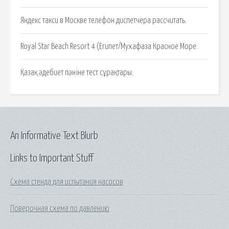
Яндекс такси в Москве телефон диспетчера рассчитать.
Royal Star Beach Resort 4 (Египет/Мухафаза Красное Море.
Қазақ әдебиет пәніне тест сұрақтары.
An Informative Text Blurb
Links to Important Stuff
Схема стенда для испытания насосов
Поверочная схема по давлению