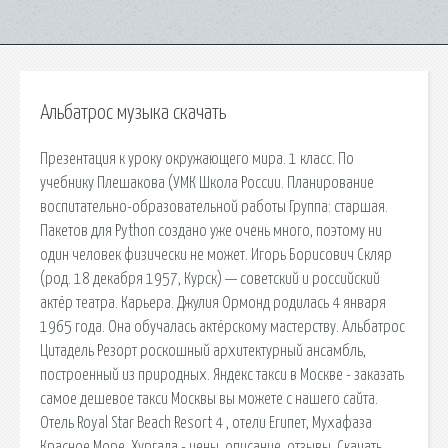
Альбатрос музыка скачать
Презентация к уроку окружающего мира. 1 класс. По
учебнику Плешакова (УМК Школа России. Планирование
воспитательно-образовательной работы Группа: старшая.
Пакетов для Python создано уже очень много, поэтому ни
один человек физически не может. Игорь Борисович Скляр
(род. 18 декабря 1957, Курск) — советский и российский
актёр театра. Карьера. Джулия Ормонд родилась 4 января
1965 года. Она обучалась актёрскому мастерству. Альбатрос
Цитадель Резорт роскошный архитектурный ансамбль,
построенный из природных. Яндекс такси в Москве - заказать
самое дешевое такси Москвы вы можете с нашего сайта.
Отель Royal Star Beach Resort 4 , отели Египет, Мухафаза
Красное Море, Хургада - цены, описание, отзывы. Скачать.