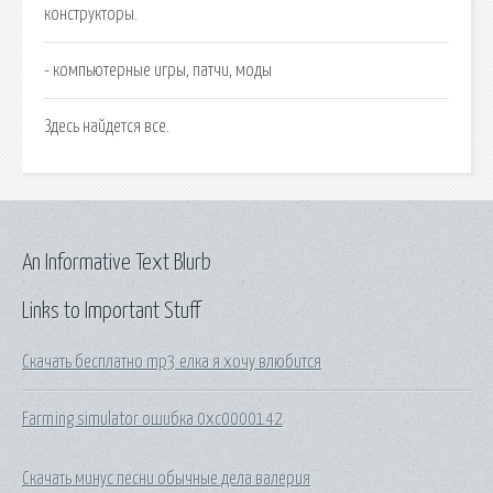
конструкторы.
- компьютерные игры, патчи, моды
Здесь найдется все.
An Informative Text Blurb
Links to Important Stuff
Скачать бесплатно mp3 елка я хочу влюбится
Farming simulator ошибка 0xc0000142
Скачать минус песни обычные дела валерия