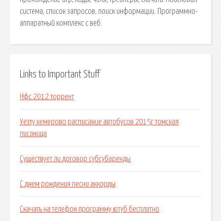
сиcтема, список запросов, поиск информации. Программно-
аппаратный комплекс с веб.
Links to Important Stuff
Нфс 2012 торрент
Уезту кемерово расписание автобусов 2015г томская
писаница
Существует ли договор субсубаренды
С днем рождения песни аккорды
Скачать на телефон программу ютуб бесплатно