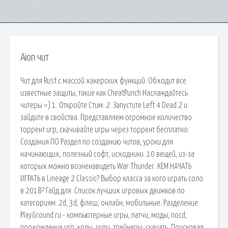
Aion чит
Чит для Rust с массой хакерских функций. Обходит все
известные защиты, такие как CheatPunch Наслаждайтесь
читеры =) 1. Откройте Стим. 2. Запустите Left 4 Dead 2 и
зайдите в свойства. Представляем огромное количество
торрент игр, скачивайте игры через торрент бесплатно.
Создания ПО Раздел по созданию читов, уроки для
начинающих, полезный софт, исходники. 10 вещей, из-за
которых можно возненавидеть War Thunder. КЕМ НАЧАТЬ
ИГРАТЬ в Lineage 2 Classic? Выбор класса за кого играть соло
в 2018? Гайд для. Список лучших игровых движков по
категориям: 2d, 3d, флеш, онлайн, мобильные. Разделение.
PlayGround.ru - компьютерные игры, патчи, моды, nocd,
прохождение игр, коды, читы, трейнеры, скачать. Поисковая