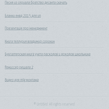
Песня из сериала братство десанта скачать
Бланки енвд 2015 для ип
Презентація про менеджмент
Книга теллурия владимир сорокин
Бухгалтерская книга учета расходов и доходов школьника
Режиссер решала 2
Видео для mlg монтажа
© Untitled. All rights reserved.